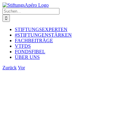
Zum
Inhalt
Suche
springen
nach:
STIFTUNGSEXPERTEN
#STIFTUNGENSTÄRKEN
FACHBEITRÄGE
VTFDS
FONDSFIBEL
ÜBER UNS
Zurück
Vor
Zeige
grösseres
Bild