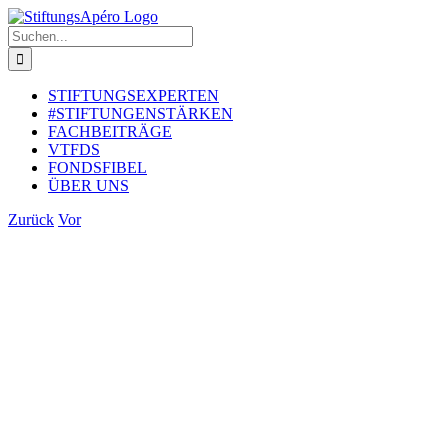
Zum
Inhalt
Suche
springen
nach:
STIFTUNGSEXPERTEN
#STIFTUNGENSTÄRKEN
FACHBEITRÄGE
VTFDS
FONDSFIBEL
ÜBER UNS
Zurück
Vor
Zeige
grösseres
Bild