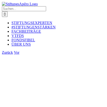
Zum
Inhalt
Suche
springen
nach:
STIFTUNGSEXPERTEN
#STIFTUNGENSTÄRKEN
FACHBEITRÄGE
VTFDS
FONDSFIBEL
ÜBER UNS
Zurück
Vor
Zeige
grösseres
Bild