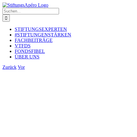
Zum
Inhalt
Suche
springen
nach:
STIFTUNGSEXPERTEN
#STIFTUNGENSTÄRKEN
FACHBEITRÄGE
VTFDS
FONDSFIBEL
ÜBER UNS
Zurück
Vor
Zeige
grösseres
Bild