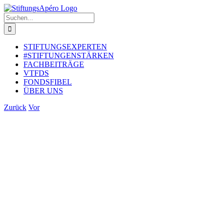
Zum
Inhalt
Suche
springen
nach:
STIFTUNGSEXPERTEN
#STIFTUNGENSTÄRKEN
FACHBEITRÄGE
VTFDS
FONDSFIBEL
ÜBER UNS
Zurück
Vor
Zeige
grösseres
Bild