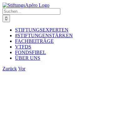
Zum
Inhalt
Suche
springen
nach:
STIFTUNGSEXPERTEN
#STIFTUNGENSTÄRKEN
FACHBEITRÄGE
VTFDS
FONDSFIBEL
ÜBER UNS
Zurück
Vor
Zeige
grösseres
Bild