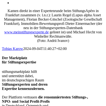
Kamen direkt in einer Expertenrunde beim StiftungsApéro in
Frankfurt zusammen (v. l.n.r.): Laurin Regel (Lupus alpha Asset
Management), Florian Becker-Gitschel (Zoologische Gesellschaft
Frankfurt), Immobilien-Bewertungsprofi Dieter Eimermacher (der
neu in der Stiftungsexperten-Datenbank
www.meinstiftungsexperte.de
gelistet ist) und Michael Hecht von
Winheller Rechtsanwälte.
(Foto: Andrii Ivanov)
Tobias Karow
2024-09-04T11:40:27+02:00
Der Marktplatz
für Stiftungsexpertise
stiftungsmarktplatz hilft
und unterstützt dabei,
im deutschsprachigen Raum
Stiftungsexperten und deren
Expertise kennenzulernen.
Der Plattform vertrauen
die renommiertesten Stiftungs-,
NPO- und Social Profit-Profis
in Deutschland, Österreich und