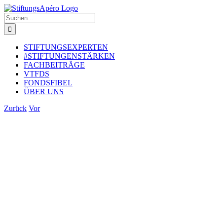
Zum
Inhalt
Suche
springen
nach:
STIFTUNGSEXPERTEN
#STIFTUNGENSTÄRKEN
FACHBEITRÄGE
VTFDS
FONDSFIBEL
ÜBER UNS
Zurück
Vor
Zeige
grösseres
Bild