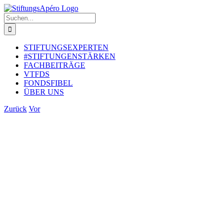
Zum
Inhalt
Suche
springen
nach:
STIFTUNGSEXPERTEN
#STIFTUNGENSTÄRKEN
FACHBEITRÄGE
VTFDS
FONDSFIBEL
ÜBER UNS
Zurück
Vor
Zeige
grösseres
Bild