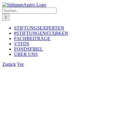
Zum
Inhalt
Suche
springen
nach:
STIFTUNGSEXPERTEN
#STIFTUNGENSTÄRKEN
FACHBEITRÄGE
VTFDS
FONDSFIBEL
ÜBER UNS
Zurück
Vor
Zeige
grösseres
Bild