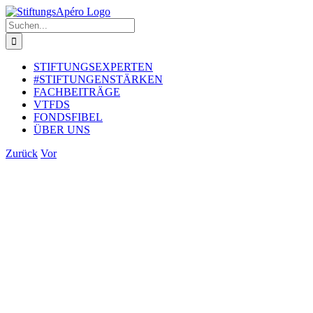
Zum
Inhalt
Suche
springen
nach:
STIFTUNGSEXPERTEN
#STIFTUNGENSTÄRKEN
FACHBEITRÄGE
VTFDS
FONDSFIBEL
ÜBER UNS
Zurück
Vor
Zeige
grösseres
Bild