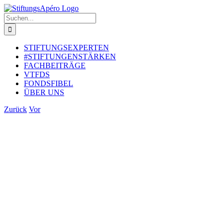
Zum
Inhalt
Suche
springen
nach:
STIFTUNGSEXPERTEN
#STIFTUNGENSTÄRKEN
FACHBEITRÄGE
VTFDS
FONDSFIBEL
ÜBER UNS
Zurück
Vor
Zeige
grösseres
Bild