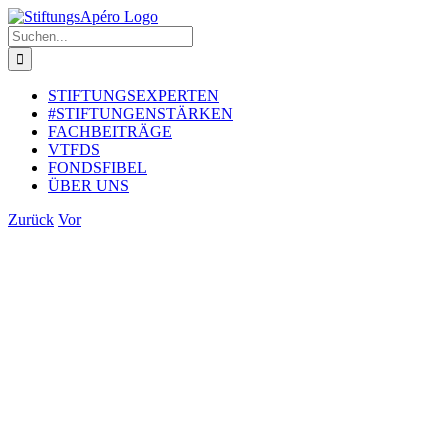
Zum
Inhalt
Suche
springen
nach:
STIFTUNGSEXPERTEN
#STIFTUNGENSTÄRKEN
FACHBEITRÄGE
VTFDS
FONDSFIBEL
ÜBER UNS
Zurück
Vor
Zeige
grösseres
Bild