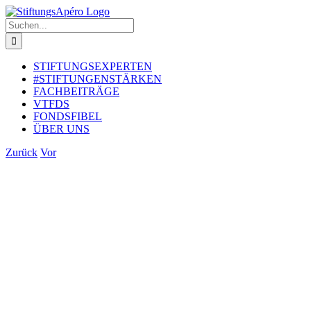
Zum
Inhalt
Suche
springen
nach:
STIFTUNGSEXPERTEN
#STIFTUNGENSTÄRKEN
FACHBEITRÄGE
VTFDS
FONDSFIBEL
ÜBER UNS
Zurück
Vor
Zeige
grösseres
Bild