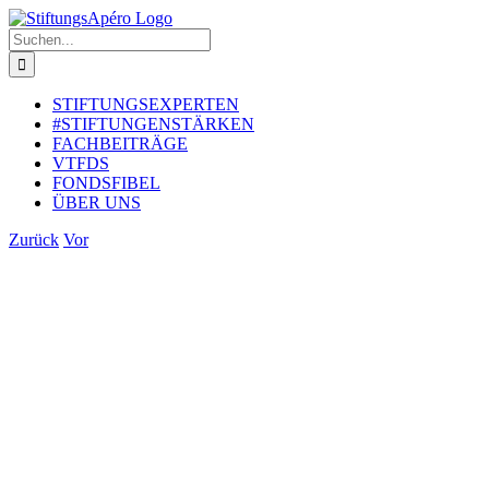
Zum
Inhalt
Suche
springen
nach:
STIFTUNGSEXPERTEN
#STIFTUNGENSTÄRKEN
FACHBEITRÄGE
VTFDS
FONDSFIBEL
ÜBER UNS
Zurück
Vor
Zeige
grösseres
Bild