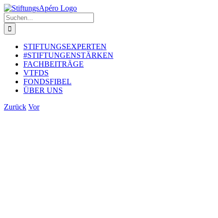
Zum
Inhalt
Suche
springen
nach:
STIFTUNGSEXPERTEN
#STIFTUNGENSTÄRKEN
FACHBEITRÄGE
VTFDS
FONDSFIBEL
ÜBER UNS
Zurück
Vor
Zeige
grösseres
Bild