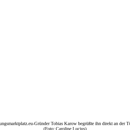
tungsmarktplatz.eu-Gründer Tobias Karow begrüßte ihn direkt an der T
(Foto: Caroline Lucius)