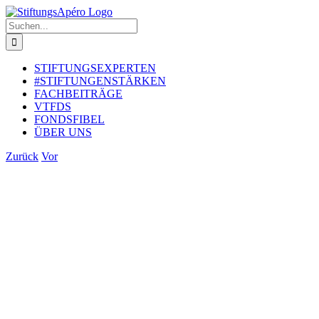
Zum
Inhalt
Suche
springen
nach:
STIFTUNGSEXPERTEN
#STIFTUNGENSTÄRKEN
FACHBEITRÄGE
VTFDS
FONDSFIBEL
ÜBER UNS
Zurück
Vor
Zeige
grösseres
Bild