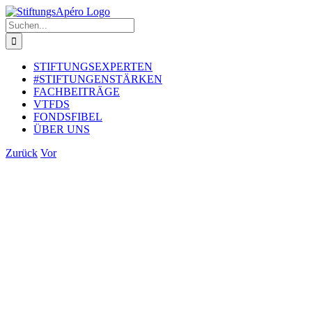
Zum
Inhalt
Suche
springen
nach:
STIFTUNGSEXPERTEN
#STIFTUNGENSTÄRKEN
FACHBEITRÄGE
VTFDS
FONDSFIBEL
ÜBER UNS
Zurück
Vor
Zeige
grösseres
Bild