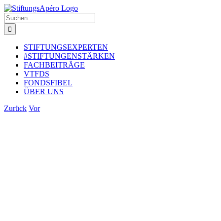
Zum
Inhalt
Suche
springen
nach:
STIFTUNGSEXPERTEN
#STIFTUNGENSTÄRKEN
FACHBEITRÄGE
VTFDS
FONDSFIBEL
ÜBER UNS
Zurück
Vor
Zeige
grösseres
Bild