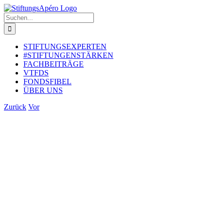
Zum
Inhalt
Suche
springen
nach:
STIFTUNGSEXPERTEN
#STIFTUNGENSTÄRKEN
FACHBEITRÄGE
VTFDS
FONDSFIBEL
ÜBER UNS
Zurück
Vor
Zeige
grösseres
Bild