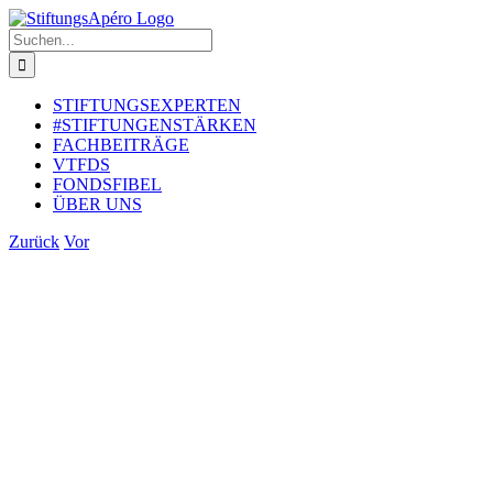
Zum
Inhalt
Suche
springen
nach:
STIFTUNGSEXPERTEN
#STIFTUNGENSTÄRKEN
FACHBEITRÄGE
VTFDS
FONDSFIBEL
ÜBER UNS
Zurück
Vor
Zeige
grösseres
Bild