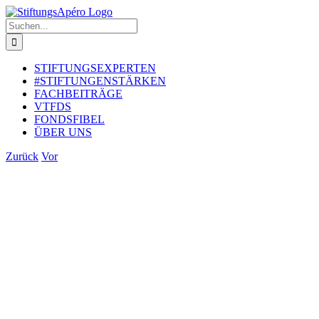
Zum
Inhalt
Suche
springen
nach:
STIFTUNGSEXPERTEN
#STIFTUNGENSTÄRKEN
FACHBEITRÄGE
VTFDS
FONDSFIBEL
ÜBER UNS
Zurück
Vor
Zeige
grösseres
Bild