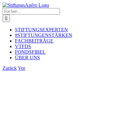
Zum
Inhalt
Suche
springen
nach:
STIFTUNGSEXPERTEN
#STIFTUNGENSTÄRKEN
FACHBEITRÄGE
VTFDS
FONDSFIBEL
ÜBER UNS
Zurück
Vor
Zeige
grösseres
Bild