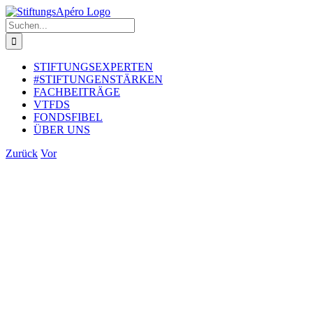
Zum
Inhalt
Suche
springen
nach:
STIFTUNGSEXPERTEN
#STIFTUNGENSTÄRKEN
FACHBEITRÄGE
VTFDS
FONDSFIBEL
ÜBER UNS
Zurück
Vor
Zeige
grösseres
Bild