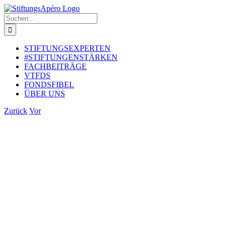
Zum
Inhalt
Suche
springen
nach:
STIFTUNGSEXPERTEN
#STIFTUNGENSTÄRKEN
FACHBEITRÄGE
VTFDS
FONDSFIBEL
ÜBER UNS
Zurück
Vor
Zeige
grösseres
Bild